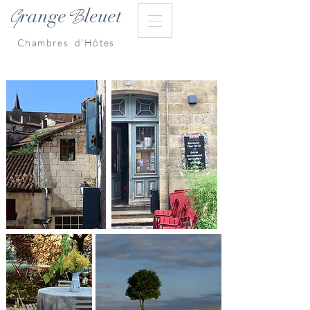
range
leuet
G
B
Chambres d'Hôtes