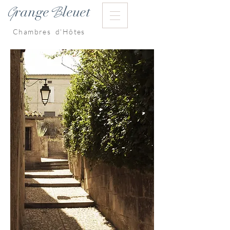
range
leuet
G
B
Chambres d'Hôtes